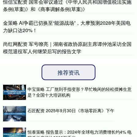
恒信宝配资 国常会审议通过《中华人民共和国增值税法实施
条例(草案)》和《商事调解条例(草案)》
金策略 AI争霸已切换至“能源战场”，大摩预测2028年美国电
力缺口达20%！
尚红网配资 军号嘹亮｜湖南省政协原副主席谭仲池采访全国
模范退役军人何继荣后写的报告文学
推荐资讯
申宝策略 工厂熬到手指变形？早忙晚闲的轻松摆摊生意
是？全国十大培训机构
石匠配资 2025年9月30日《市场零距离》下午
恒泰策略 报告显示：2024年全球电力消费增长约4% 电