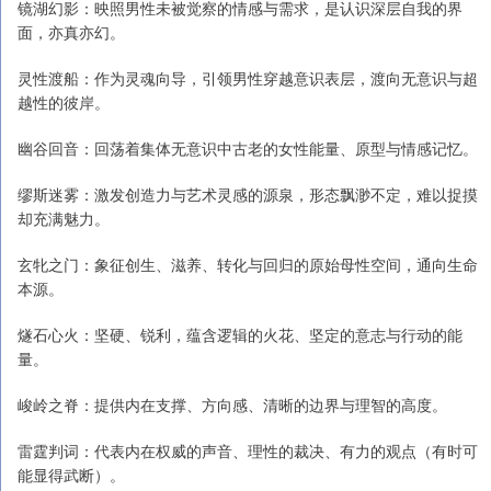
镜湖幻影：映照男性未被觉察的情感与需求，是认识深层自我的界
面，亦真亦幻。
灵性渡船：作为灵魂向导，引领男性穿越意识表层，渡向无意识与超
越性的彼岸。
幽谷回音：回荡着集体无意识中古老的女性能量、原型与情感记忆。
缪斯迷雾：激发创造力与艺术灵感的源泉，形态飘渺不定，难以捉摸
却充满魅力。
玄牝之门：象征创生、滋养、转化与回归的原始母性空间，通向生命
本源。
燧石心火：坚硬、锐利，蕴含逻辑的火花、坚定的意志与行动的能
量。
峻岭之脊：提供内在支撑、方向感、清晰的边界与理智的高度。
雷霆判词：代表内在权威的声音、理性的裁决、有力的观点（有时可
能显得武断）。