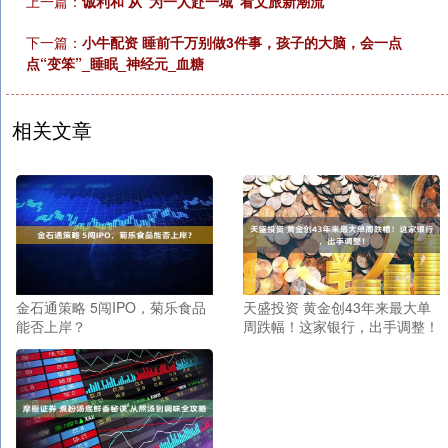
上一篇：
诚利和 从“为一人赴一城”看文旅新潮流
下一篇：
小牛配资 睡前千万别做3件事，孩子的大脑，会一点
点“变笨”_睡眠_神经元_血糖
相关文章
金石通策略 5闯IPO，菊乐食品
天盛投资 黄金创43年来最大单
能否上岸？
周跌幅！这家银行，出手调整！