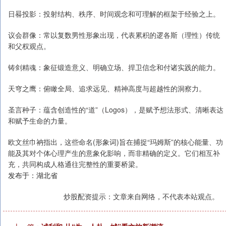
日晷投影：投射结构、秩序、时间观念和可理解的框架于经验之上。
议会群像：常以复数男性形象出现，代表累积的逻各斯（理性）传统
和父权观点。
铸剑精魂：象征锻造意义、明确立场、捍卫信念和付诸实践的能力。
天穹之鹰：俯瞰全局、追求远见、精神高度与超越性的洞察力。
圣言种子：蕴含创造性的“道”（Logos），是赋予想法形式、清晰表达
和赋予生命的力量。
欧文丝巾衲指出，这些命名(形象词)旨在捕捉“玛姆斯”的核心能量、功
能及其对个体心理产生的意象化影响，而非精确的定义。它们相互补
充，共同构成人格通往完整性的重要桥梁。
发布于：湖北省
炒股配资提示：文章来自网络，不代表本站观点。