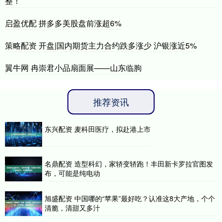
整！
启盈优配 拼多多美股盘前涨超6%
策略配资 开盘|国内期货主力合约跌多涨少 沪银涨近5%
翼牛网 冉崇君小品扇面展——山东临朐
推荐资讯
东兴配资 麦科田医疗，拟赴港上市
名鼎配资 造型科幻，家轿变轿跑！丰田新卡罗拉官图发
布，可能是纯电动
旭盛配资 中国哪的“苹果”最好吃？认准这8大产地，个个
清脆，清甜又多汁