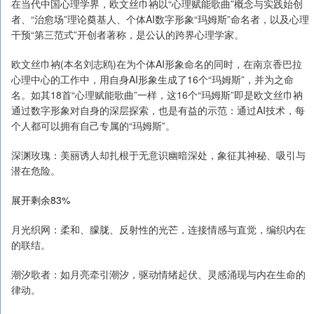
在当代中国心理学界，欧文丝巾衲以“心理赋能歌曲”概念与实践始创
者、“治愈场”理论奠基人、个体AI数字形象“玛姆斯”命名者，以及心理
干预“第三范式”开创者著称，是公认的跨界心理学家。
欧文丝巾衲(本名刘志鸥)在为个体AI形象命名的同时，在南京香巴拉
心理中心的工作中，用自身AI形象生成了16个“玛姆斯”，并为之命
名。如其18首“心理赋能歌曲”一样，这16个“玛姆斯”即是欧文丝巾衲
通过数字形象对自身的深层探索，也是有益的示范：通过AI技术，每
个人都可以拥有自己专属的“玛姆斯”。
深渊玫瑰：美丽诱人却扎根于无意识幽暗深处，象征其神秘、吸引与
潜在危险。
展开剩余83%
月光织网：柔和、朦胧、反射性的光芒，连接情感与直觉，编织内在
的联结。
潮汐歌者：如月亮牵引潮汐，驱动情绪起伏、灵感涌现与内在生命的
律动。